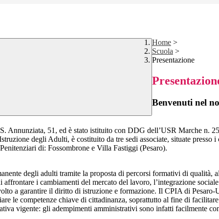
Home
>
Scuola
>
Presentazione
Presentazion
Benvenuti nel nos
SS. Annunziata, 51, ed è stato istituito con DDG dell’USR Marche n. 25
’Istruzione degli Adulti, è costituito da tre sedi associate, situate pres
 Penitenziari di: Fossombrone e Villa Fastiggi (Pesaro).
nte degli adulti tramite la proposta di percorsi formativi di qualità, al
 affrontare i cambiamenti del mercato del lavoro, l’integrazione sociale ed
olto a garantire il diritto di istruzione e formazione. Il CPIA di Pesaro-
iare le competenze chiave di cittadinanza, soprattutto al fine di facilita
rmativa vigente: gli adempimenti amministrativi sono infatti facilmente con