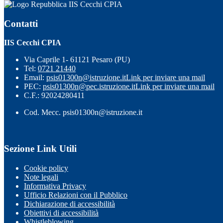
IIS Cecchi CPIA
Contatti
IIS Cecchi CPIA
Via Caprile 1- 61121 Pesaro (PU)
Tel:
0721 21440
Email:
psis01300n@istruzione.it
Link per inviare una mail
PEC:
psis01300n@pec.istruzione.it
Link per inviare una mail
C.F.: 92024280411
Cod. Mecc. psis01300n@istruzione.it
Sezione Link Utili
Cookie policy
Note legali
Informativa Privacy
Ufficio Relazioni con il Pubblico
Dichiarazione di accessibilità
Obiettivi di accessibilità
Whistleblowing