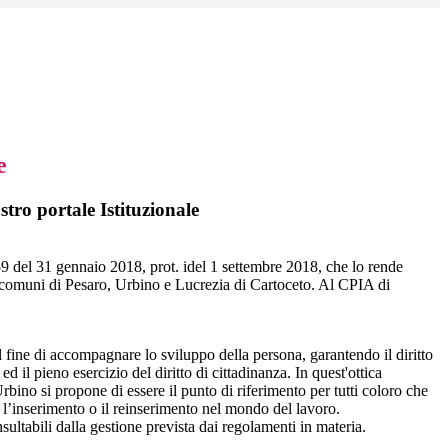
e
tro portale Istituzionale
9 del 31 gennaio 2018, prot. idel 1 settembre 2018, che lo rende
so i comuni di Pesaro, Urbino e Lucrezia di Cartoceto. Al CPIA di
 fine di accompagnare lo sviluppo della persona, garantendo il diritto
 il pieno esercizio del diritto di cittadinanza. In quest'ottica
Urbino si propone di essere il punto di riferimento per tutti coloro che
re l’inserimento o il reinserimento nel mondo del lavoro.
sultabili dalla gestione prevista dai regolamenti in materia.