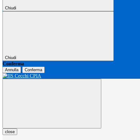
Chiudi
Chiudi
Conferma
Annulla
Conferma
close