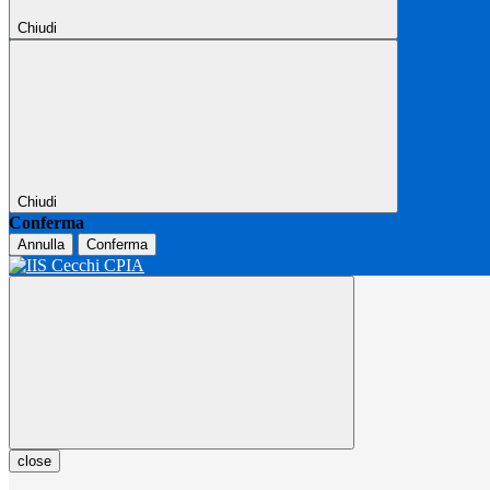
Chiudi
Chiudi
Conferma
Annulla
Conferma
close