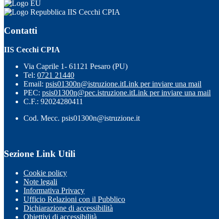
IIS Cecchi CPIA
Contatti
IIS Cecchi CPIA
Via Caprile 1- 61121 Pesaro (PU)
Tel:
0721 21440
Email:
psis01300n@istruzione.it
Link per inviare una mail
PEC:
psis01300n@pec.istruzione.it
Link per inviare una mail
C.F.: 92024280411
Cod. Mecc. psis01300n@istruzione.it
Sezione Link Utili
Cookie policy
Note legali
Informativa Privacy
Ufficio Relazioni con il Pubblico
Dichiarazione di accessibilità
Obiettivi di accessibilità