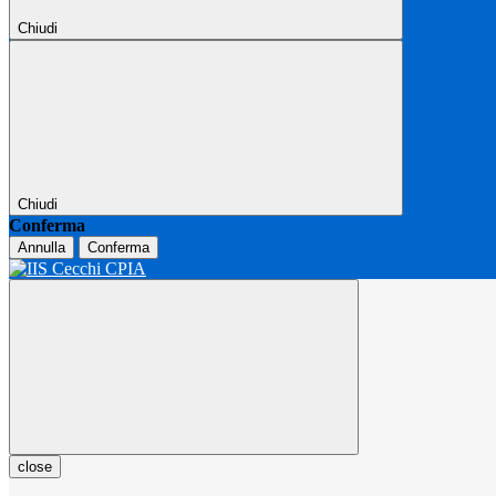
Chiudi
Chiudi
Conferma
Annulla
Conferma
close