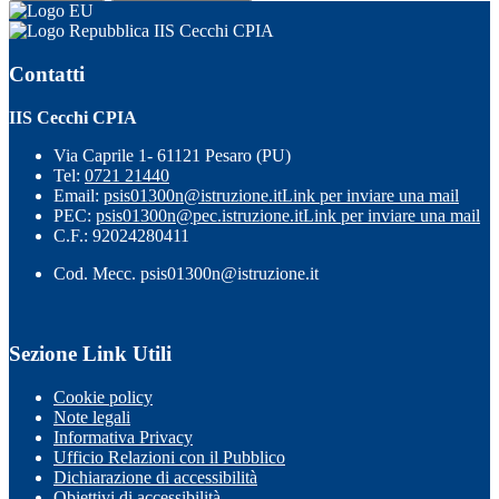
IIS Cecchi CPIA
Contatti
IIS Cecchi CPIA
Via Caprile 1- 61121 Pesaro (PU)
Tel:
0721 21440
Email:
psis01300n@istruzione.it
Link per inviare una mail
PEC:
psis01300n@pec.istruzione.it
Link per inviare una mail
C.F.: 92024280411
Cod. Mecc. psis01300n@istruzione.it
Sezione Link Utili
Cookie policy
Note legali
Informativa Privacy
Ufficio Relazioni con il Pubblico
Dichiarazione di accessibilità
Obiettivi di accessibilità