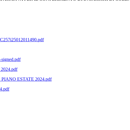
57i25012011490.pdf
gned.pdf
024.pdf
IANO ESTATE 2024.pdf
4.pdf