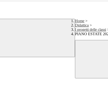
Home
>
Didattica
>
I progetti delle classi
PIANO ESTATE 20