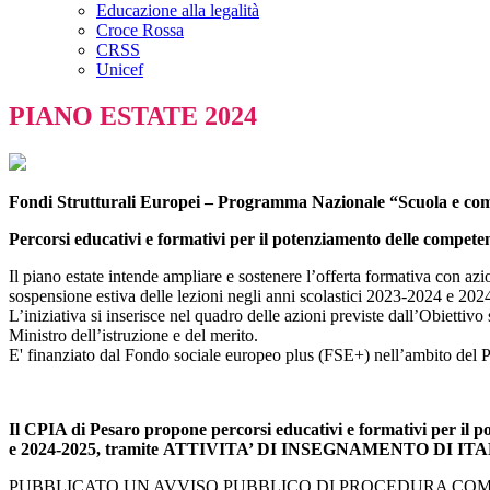
Educazione alla legalità
Croce Rossa
CRSS
Unicef
PIANO ESTATE 2024
Fondi Strutturali Europei – Programma Nazionale “Scuola e com
Percorsi educativi e formativi per il potenziamento delle competenze
Il piano estate intende ampliare e sostenere l’offerta formativa con azi
sospensione estiva delle lezioni negli anni scolastici 2023-2024 e 202
L’iniziativa si inserisce nel quadro delle azioni previste dall’Obiett
Ministro dell’istruzione e del merito.
E' finanziato dal Fondo sociale europeo plus (FSE+) nell’ambito del
Il CPIA di Pesaro propone p
ercorsi educativi e formativi per il p
e 2024-2025, tramite ATTIVITA’ DI INSEGNAMENTO DI IT
PUBBLICATO UN AVVISO PUBBLICO DI PROCEDURA COMPA