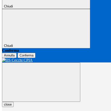
Chiudi
Chiudi
Conferma
Annulla
Conferma
close